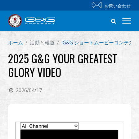
お問い合わせ
ホーム
活動と報道
G&G ショートムービーコンテス
新製品
2025 G&G YOUR GREATEST
小銃
GLORY VIDEO
拳銃
2026/04/17
部品 & 付属品
BB 弾
射撃訓練シリーズ