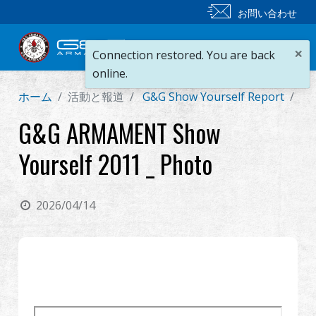
お問い合わせ
×
Connection restored. You are back
online.
ホーム
活動と報道
G&G Show Yourself Report
G&
新製品
G&G ARMAMENT Show
小銃
Yourself 2011 _ Photo
拳銃
2026/04/14
部品 & 付属品
BB 弾
射撃訓練シリーズ