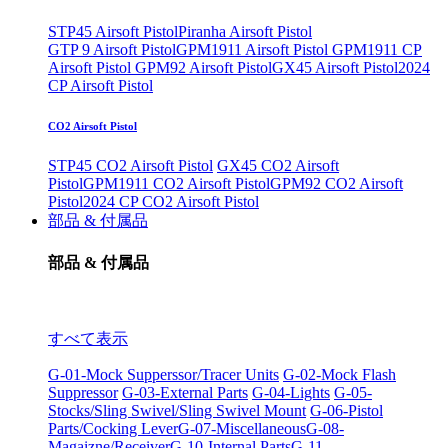
STP45 Airsoft Pistol
Piranha Airsoft Pistol
GTP 9 Airsoft Pistol
GPM1911 Airsoft Pistol
GPM1911 CP
Airsoft Pistol
GPM92 Airsoft Pistol
GX45 Airsoft Pistol
2024
CP Airsoft Pistol
CO2 Airsoft Pistol
STP45 CO2 Airsoft Pistol
GX45 CO2 Airsoft
Pistol
GPM1911 CO2 Airsoft Pistol
GPM92 CO2 Airsoft
Pistol
2024 CP CO2 Airsoft Pistol
部品 & 付属品
部品 & 付属品
すべて表示
G-01-Mock Supperssor/Tracer Units
G-02-Mock Flash
Suppressor
G-03-External Parts
G-04-Lights
G-05-
Stocks/Sling Swivel/Sling Swivel Mount
G-06-Pistol
Parts/Cocking Lever
G-07-Miscellaneous
G-08-
Magaizne/Receiver
G-10-Internal Parts
G-11-