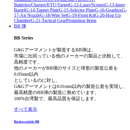
Batteries/Charger/ETU/Target
G-12-Laser/Scopes
G-13-Inner
Barrel
G-14-Tappet Plate
G-15-Selector Plate
G-16-Gearbox
G-
17-Air Nozzle
G-18-Wire Set
G-19-Front Kit
G-20-Hop Up
Chamber
G-21-Tactical Gear
Promotion Items
BB 弾
BB Series
G&Gアーマメントが製造するBB弾は、
市場に出回っている他のメーカーの製品と比較して、
高精度です。
他のメーカーがBB弾のサイズと球形の製造公差を
0.05mm以内
としているのに対し、
G&Gアーマメントは0.01mm以内の製造公差を実現し、
最高精度のBB弾の製造に努めています。
100%台湾製で、最高品質を保証します。
すべて表示
Biodegradable BB