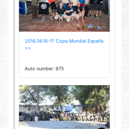
グローバル販売
利点
私たちについて
競技会とイベント
サポート
繁體中文
English (US)
Français
日本語
русский язык
Español