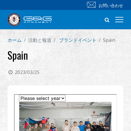
お問い合わせ
ホーム
活動と報道
ブランドイベント
Spain
新製品
Spain
小銃
2023/03/25
拳銃
部品 & 付属品
BB 弾
射撃訓練シリーズ