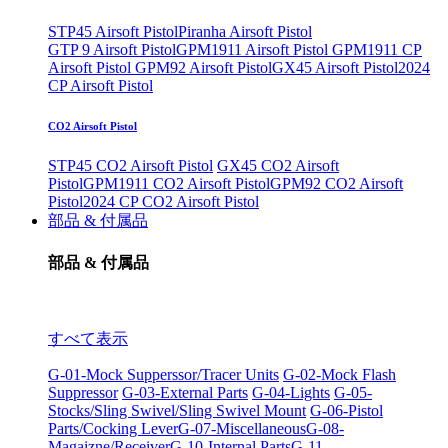
STP45 Airsoft Pistol
Piranha Airsoft Pistol
GTP 9 Airsoft Pistol
GPM1911 Airsoft Pistol
GPM1911 CP
Airsoft Pistol
GPM92 Airsoft Pistol
GX45 Airsoft Pistol
2024
CP Airsoft Pistol
CO2 Airsoft Pistol
STP45 CO2 Airsoft Pistol
GX45 CO2 Airsoft
Pistol
GPM1911 CO2 Airsoft Pistol
GPM92 CO2 Airsoft
Pistol
2024 CP CO2 Airsoft Pistol
部品 & 付属品
部品 & 付属品
すべて表示
G-01-Mock Supperssor/Tracer Units
G-02-Mock Flash
Suppressor
G-03-External Parts
G-04-Lights
G-05-
Stocks/Sling Swivel/Sling Swivel Mount
G-06-Pistol
Parts/Cocking Lever
G-07-Miscellaneous
G-08-
Magaizne/Receiver
G-10-Internal Parts
G-11-