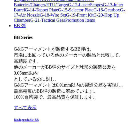
Batteries/Charger/ETU/Target
G-12-Laser/Scopes
G-13-Inner
Barrel
G-14-Tappet Plate
G-15-Selector Plate
G-16-Gearbox
G-
17-Air Nozzle
G-18-Wire Set
G-19-Front Kit
G-20-Hop Up
Chamber
G-21-Tactical Gear
Promotion Items
BB 弾
BB Series
G&Gアーマメントが製造するBB弾は、
市場に出回っている他のメーカーの製品と比較して、
高精度です。
他のメーカーがBB弾のサイズと球形の製造公差を
0.05mm以内
としているのに対し、
G&Gアーマメントは0.01mm以内の製造公差を実現し、
最高精度のBB弾の製造に努めています。
100%台湾製で、最高品質を保証します。
すべて表示
Biodegradable BB