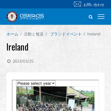
お問い合わせ
ホーム
活動と報道
ブランドイベント
Ireland
新製品
Ireland
小銃
2023/03/25
拳銃
部品 & 付属品
BB 弾
射撃訓練シリーズ