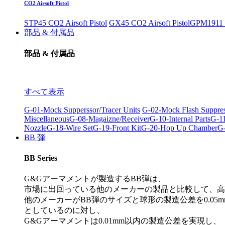
CO2 Airsoft Pistol
STP45 CO2 Airsoft Pistol
GX45 CO2 Airsoft Pistol
GPM1911 C
部品 & 付属品
部品 & 付属品
すべて表示
G-01-Mock Supperssor/Tracer Units
G-02-Mock Flash Suppre
Miscellaneous
G-08-Magaizne/Receiver
G-10-Internal Parts
G-11
Nozzle
G-18-Wire Set
G-19-Front Kit
G-20-Hop Up Chamber
G-
BB 弾
BB Series
G&Gアーマメントが製造するBB弾は、
市場に出回っている他のメーカーの製品と比較して、高
他のメーカーがBB弾のサイズと球形の製造公差を0.05m
としているのに対し、
G&Gアーマメントは0.01mm以内の製造公差を実現し、