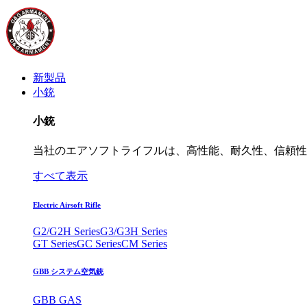
新製品
小銃
小銃
当社のエアソフトライフルは、高性能、耐久性、信頼性
すべて表示
Electric Airsoft Rifle
G2/G2H Series
G3/G3H Series
GT Series
GC Series
CM Series
GBB システム空気銃
GBB GAS