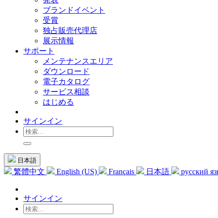
ブランドイベント
受賞
独占販売代理店
展示情報
サポート
メンテナンスエリア
ダウンロード
電子カタログ
サービス相談
はじめる
サインイン
日本語
繁體中文
English (US)
Français
日本語
русский я
サインイン