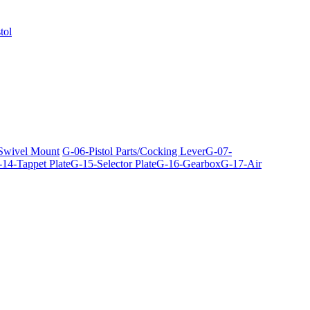
tol
 Swivel Mount
G-06-Pistol Parts/Cocking Lever
G-07-
14-Tappet Plate
G-15-Selector Plate
G-16-Gearbox
G-17-Air