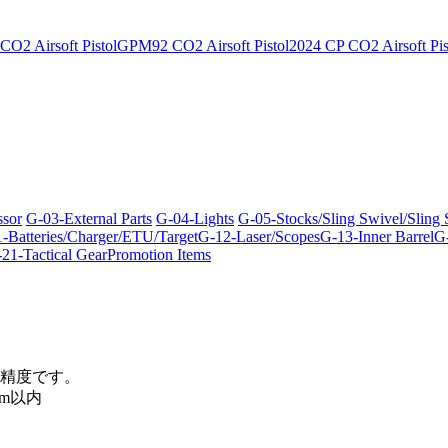
O2 Airsoft Pistol
GPM92 CO2 Airsoft Pistol
2024 CP CO2 Airsoft Pis
ssor
G-03-External Parts
G-04-Lights
G-05-Stocks/Sling Swivel/Sling
-Batteries/Charger/ETU/Target
G-12-Laser/Scopes
G-13-Inner Barrel
G-
21-Tactical Gear
Promotion Items
精度です。
m以内