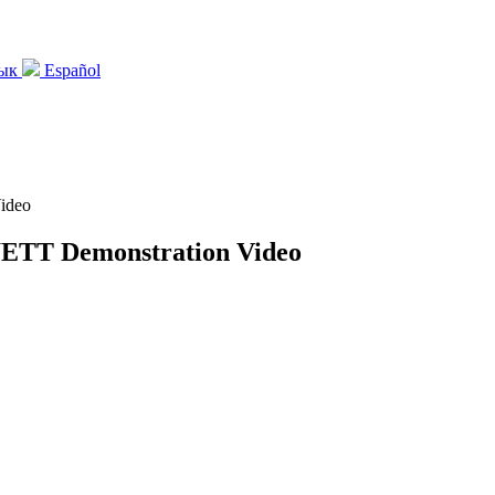
зык
Español
ideo
WETT Demonstration Video