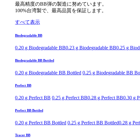
最高精度のBB弾の製造に努めています。
100%台湾製で、最高品質を保証します。
すべて表示
Biodegradable BB
0.20 g Biodegradable BB
0.23 g Biodegradable BB
0.25 g Bio
Biodegradable BB Bottled
0.20 g Biodegradable BB Bottled
0.25 g Biodegradable BB Bo
Perfect BB
0.20 g Perfect BB
0.25 g Perfect BB
0.28 g Perfect BB
0.30 g P
Perfect BB Bottled
0.20 g Perfect BB Bottled
0.25 g Perfect BB Bottled
0.28 g Per
Tracer BB