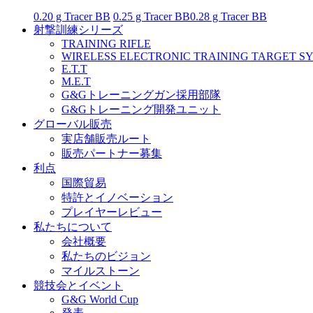
0.20 g Tracer BB
0.25 g Tracer BB
0.28 g Tracer BB
射撃訓練シリーズ
TRAINING RIFLE
WIRELESS ELECTRONIC TRAINING TARGET S
E.T.T
M.E.T
G&Gトレーニングガン採用部隊
G&Gトレーニング開発ユニット
グローバル販売
実店舗販売ルート
販売パートナー募集
利点
国際貿易
特許とイノベーション
プレイヤーレビュー
私たちについて
会社概要
私たちのビジョン
マイルストーン
競技会とイベント
G&G World Cup
発表