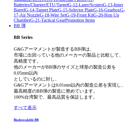
Batteries/Charger/ETU/Target
G-12-Laser/Scopes
G-13-Inner
Barrel
G-14-Tappet Plate
G-15-Selector Plate
G-16-Gearbox
G-
17-Air Nozzle
G-18-Wire Set
G-19-Front Kit
G-20-Hop Up
Chamber
G-21-Tactical Gear
Promotion Items
BB 弾
BB Series
G&Gアーマメントが製造するBB弾は、
市場に出回っている他のメーカーの製品と比較して、
高精度です。
他のメーカーがBB弾のサイズと球形の製造公差を
0.05mm以内
としているのに対し、
G&Gアーマメントは0.01mm以内の製造公差を実現し、
最高精度のBB弾の製造に努めています。
100%台湾製で、最高品質を保証します。
すべて表示
Biodegradable BB