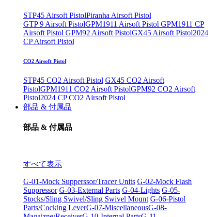
STP45 Airsoft Pistol
Piranha Airsoft Pistol
GTP 9 Airsoft Pistol
GPM1911 Airsoft Pistol
GPM1911 CP
Airsoft Pistol
GPM92 Airsoft Pistol
GX45 Airsoft Pistol
2024
CP Airsoft Pistol
CO2 Airsoft Pistol
STP45 CO2 Airsoft Pistol
GX45 CO2 Airsoft
Pistol
GPM1911 CO2 Airsoft Pistol
GPM92 CO2 Airsoft
Pistol
2024 CP CO2 Airsoft Pistol
部品 & 付属品
部品 & 付属品
すべて表示
G-01-Mock Supperssor/Tracer Units
G-02-Mock Flash
Suppressor
G-03-External Parts
G-04-Lights
G-05-
Stocks/Sling Swivel/Sling Swivel Mount
G-06-Pistol
Parts/Cocking Lever
G-07-Miscellaneous
G-08-
Magaizne/Receiver
G-10-Internal Parts
G-11-