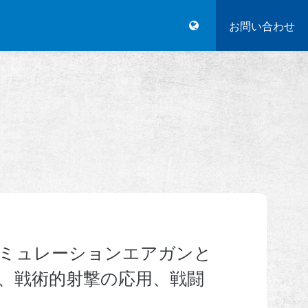
利点
私たちについて
競技会とイベント
お問い合わせ
サポート
シミュレーションエアガンと
、戦術的射撃の応用、戦闘