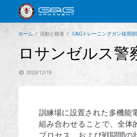
新製品
小銃
拳銃
ホーム
活動と報道
G&Gトレーニングガン採用部
ロサンゼルス警察
2023/12/19
訓練場に設置された多機能
組み合わせることで、全体
プロセス、および戦闘間の