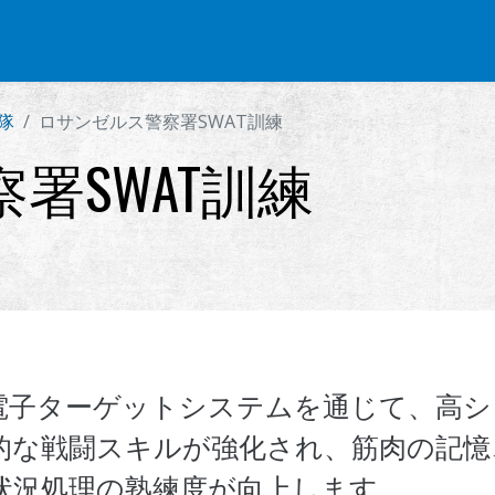
部品 & 付属品
BB 弾
射撃訓練シリーズ
グローバル販売
隊
ロサンゼルス警察署SWAT訓練
署SWAT訓練
電子ターゲットシステムを通じて、高
的な戦闘スキルが強化され、筋肉の記憶
状況処理の熟練度が向上します。