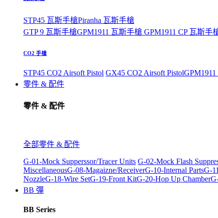
STP45 瓦斯手槍
Piranha 瓦斯手槍
GTP 9 瓦斯手槍
GPM1911 瓦斯手槍
GPM1911 CP 瓦斯手
CO2 手槍
STP45 CO2 Airsoft Pistol
GX45 CO2 Airsoft Pistol
GPM1911 C
零件 & 配件
零件 & 配件
全部零件 & 配件
G-01-Mock Supperssor/Tracer Units
G-02-Mock Flash Suppre
Miscellaneous
G-08-Magaizne/Receiver
G-10-Internal Parts
G-11
Nozzle
G-18-Wire Set
G-19-Front Kit
G-20-Hop Up Chamber
G-
BB 彈
BB Series