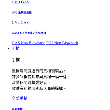
GBB GAS
GV2 系統空氣槍
GV2 GAS
GAS/CO2 無後座力空氣步槍
GAS Non Blowback
CO2 Non Blowback
手槍
手槍
氣槍是高度逼真的真槍複製品。
許多氣槍看起來與真槍一模一樣，
深受休閒射擊愛好者、
收藏家和執法訓練人員的追捧。
全部手槍
瓦斯手槍