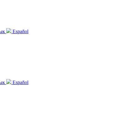
зык
Español
зык
Español