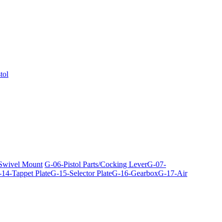
tol
 Swivel Mount
G-06-Pistol Parts/Cocking Lever
G-07-
14-Tappet Plate
G-15-Selector Plate
G-16-Gearbox
G-17-Air