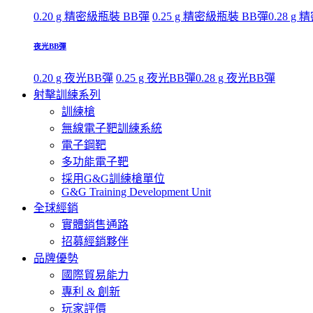
0.20 g 精密級瓶裝 BB彈
0.25 g 精密級瓶裝 BB彈
0.28 g
夜光BB彈
0.20 g 夜光BB彈
0.25 g 夜光BB彈
0.28 g 夜光BB彈
射擊訓練系列
訓練槍
無線電子靶訓練系統
電子鋼靶
多功能電子靶
採用G&G訓練槍單位
G&G Training Development Unit
全球經銷
實體銷售通路
招募經銷夥伴
品牌優勢
國際貿易能力
專利 & 創新
玩家評價