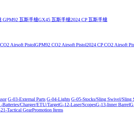
槍
GPM92 瓦斯手槍
GX45 瓦斯手槍
2024 CP 瓦斯手槍
O2 Airsoft Pistol
GPM92 CO2 Airsoft Pistol
2024 CP CO2 Airsoft Pis
ssor
G-03-External Parts
G-04-Lights
G-05-Stocks/Sling Swivel/Sling
-Batteries/Charger/ETU/Target
G-12-Laser/Scopes
G-13-Inner Barrel
G-
21-Tactical Gear
Promotion Items