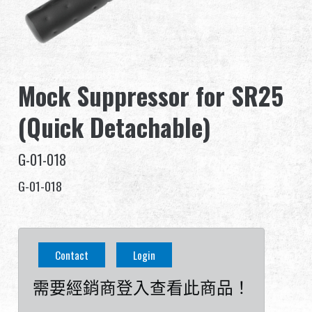
全球經銷
品牌優勢
Mock Suppressor for SR25
關於怪怪
(Quick Detachable)
活動與報導
G-01-018
支援服務
G-01-018
繁體中文
English (US)
Contact
Login
Français
日本語
需要經銷商登入查看此商品！
русский язык
Español