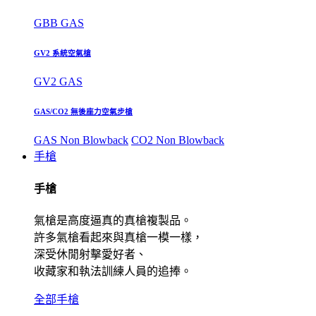
GBB GAS
GV2 系統空氣槍
GV2 GAS
GAS/CO2 無後座力空氣步槍
GAS Non Blowback
CO2 Non Blowback
手槍
手槍
氣槍是高度逼真的真槍複製品。
許多氣槍看起來與真槍一模一樣，
深受休閒射擊愛好者、
收藏家和執法訓練人員的追捧。
全部手槍