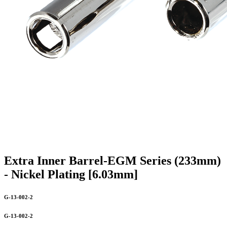
Extra Inner Barrel-EGM Series (233mm)
- Nickel Plating [6.03mm]
G-13-002-2
G-13-002-2