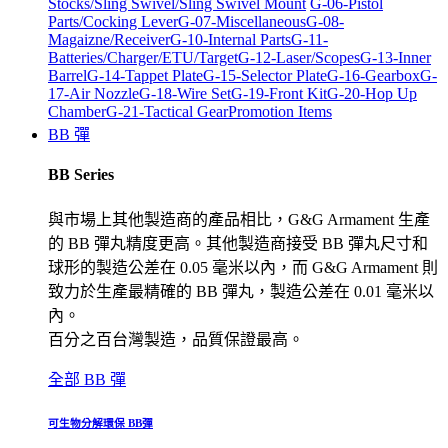
Stocks/Sling Swivel/Sling Swivel Mount
G-06-Pistol
Parts/Cocking Lever
G-07-Miscellaneous
G-08-
Magaizne/Receiver
G-10-Internal Parts
G-11-
Batteries/Charger/ETU/Target
G-12-Laser/Scopes
G-13-Inner
Barrel
G-14-Tappet Plate
G-15-Selector Plate
G-16-Gearbox
G-
17-Air Nozzle
G-18-Wire Set
G-19-Front Kit
G-20-Hop Up
Chamber
G-21-Tactical Gear
Promotion Items
BB 彈
BB Series
與市場上其他製造商的產品相比，G&G Armament 生產
的 BB 彈丸精度更高。其他製造商接受 BB 彈丸尺寸和
球形的製造公差在 0.05 毫米以內，而 G&G Armament 則
致力於生產最精確的 BB 彈丸，製造公差在 0.01 毫米以
內。
百分之百台灣製造，品質保證最高。
全部 BB 彈
可生物分解環保 BB彈