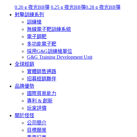
0.20 g 夜光BB彈
0.25 g 夜光BB彈
0.28 g 夜光BB彈
射擊訓練系列
訓練槍
無線電子靶訓練系統
電子鋼靶
多功能電子靶
採用G&G訓練槍單位
G&G Training Development Unit
全球經銷
實體銷售通路
招募經銷夥伴
品牌優勢
國際貿易能力
專利 & 創新
玩家評價
關於怪怪
公司簡介
目標願景