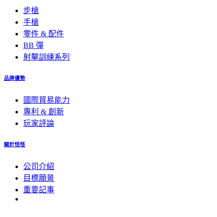
步槍
手槍
零件 & 配件
BB 彈
射擊訓練系列
品牌優勢
國際貿易能力
專利 & 創新
玩家評論
關於怪怪
公司介紹
目標願景
重要記事