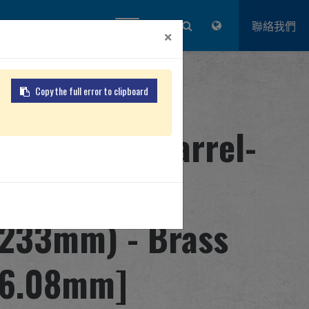
品牌優勢
關於怪怪
登入
聯絡我們
×
Copy the full error to clipboard
xtra Inner Barrel-
EGM Series
(233mm) - Brass
[6.08mm]