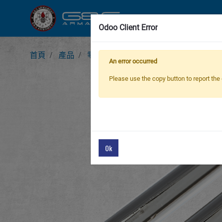
新產品
步
Odoo Client Error
首頁
產品
零件 & 配件
G-13 Inner Barrel
An error occurred
Please use the copy button to report the 
Ok