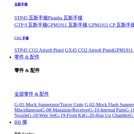
瓦斯手槍
STP45 瓦斯手槍
Piranha 瓦斯手槍
GTP 9 瓦斯手槍
GPM1911 瓦斯手槍
GPM1911 CP 瓦斯手
CO2 手槍
STP45 CO2 Airsoft Pistol
GX45 CO2 Airsoft Pistol
GPM1911 C
零件 & 配件
零件 & 配件
全部零件 & 配件
G-01-Mock Supperssor/Tracer Units
G-02-Mock Flash Suppre
Miscellaneous
G-08-Magaizne/Receiver
G-10-Internal Parts
G-11
Nozzle
G-18-Wire Set
G-19-Front Kit
G-20-Hop Up Chamber
G-
BB 彈