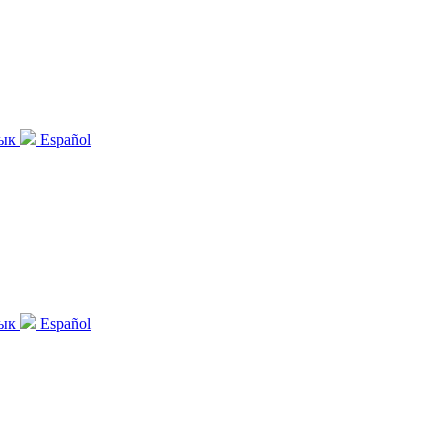
зык
Español
зык
Español