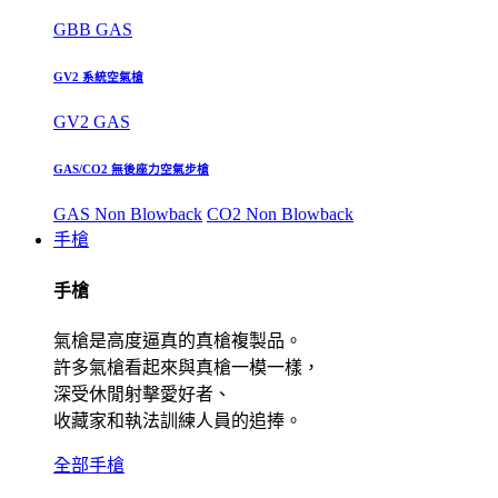
GBB GAS
GV2 系統空氣槍
GV2 GAS
GAS/CO2 無後座力空氣步槍
GAS Non Blowback
CO2 Non Blowback
手槍
手槍
氣槍是高度逼真的真槍複製品。
許多氣槍看起來與真槍一模一樣，
深受休閒射擊愛好者、
收藏家和執法訓練人員的追捧。
全部手槍