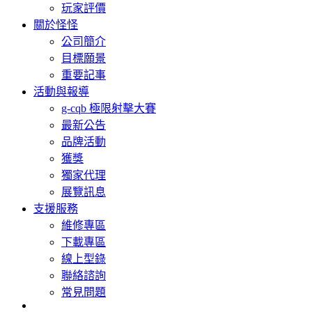
玩家評價
關於怪怪
公司簡介
目標願景
重要記事
活動與報導
g-cqb 極限射擊大賽
最新公告
品牌活動
獲獎
獨家代理
展覽訊息
支援服務
維修專區
下載專區
線上型錄
聯絡諮詢
常見問題