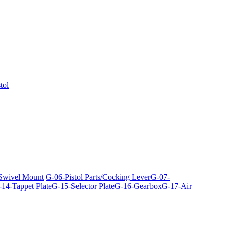
tol
 Swivel Mount
G-06-Pistol Parts/Cocking Lever
G-07-
14-Tappet Plate
G-15-Selector Plate
G-16-Gearbox
G-17-Air