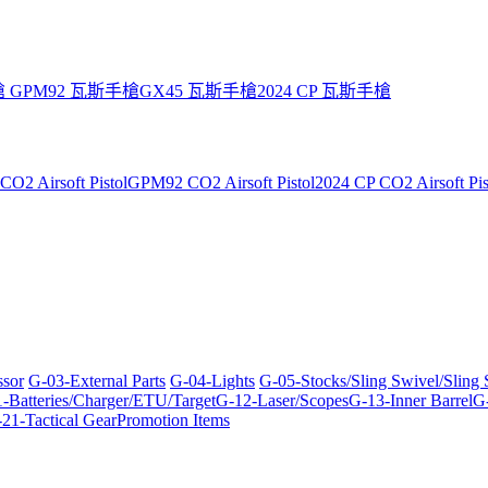
槍
GPM92 瓦斯手槍
GX45 瓦斯手槍
2024 CP 瓦斯手槍
O2 Airsoft Pistol
GPM92 CO2 Airsoft Pistol
2024 CP CO2 Airsoft Pis
ssor
G-03-External Parts
G-04-Lights
G-05-Stocks/Sling Swivel/Sling
-Batteries/Charger/ETU/Target
G-12-Laser/Scopes
G-13-Inner Barrel
G-
21-Tactical Gear
Promotion Items