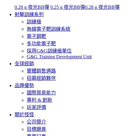
0.20 g 夜光BB彈
0.25 g 夜光BB彈
0.28 g 夜光BB彈
射擊訓練系列
訓練槍
無線電子靶訓練系統
電子鋼靶
多功能電子靶
採用G&G訓練槍單位
G&G Training Development Unit
全球經銷
實體銷售通路
招募經銷夥伴
品牌優勢
國際貿易能力
專利 & 創新
玩家評價
關於怪怪
公司簡介
目標願景