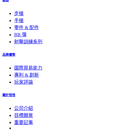
產品
步槍
手槍
零件 & 配件
BB 彈
射擊訓練系列
品牌優勢
國際貿易能力
專利 & 創新
玩家評論
關於怪怪
公司介紹
目標願景
重要記事