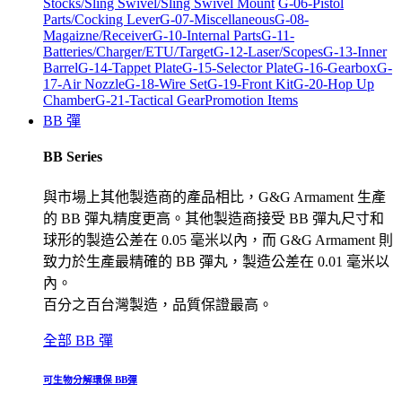
Stocks/Sling Swivel/Sling Swivel Mount
G-06-Pistol
Parts/Cocking Lever
G-07-Miscellaneous
G-08-
Magaizne/Receiver
G-10-Internal Parts
G-11-
Batteries/Charger/ETU/Target
G-12-Laser/Scopes
G-13-Inner
Barrel
G-14-Tappet Plate
G-15-Selector Plate
G-16-Gearbox
G-
17-Air Nozzle
G-18-Wire Set
G-19-Front Kit
G-20-Hop Up
Chamber
G-21-Tactical Gear
Promotion Items
BB 彈
BB Series
與市場上其他製造商的產品相比，G&G Armament 生產
的 BB 彈丸精度更高。其他製造商接受 BB 彈丸尺寸和
球形的製造公差在 0.05 毫米以內，而 G&G Armament 則
致力於生產最精確的 BB 彈丸，製造公差在 0.01 毫米以
內。
百分之百台灣製造，品質保證最高。
全部 BB 彈
可生物分解環保 BB彈