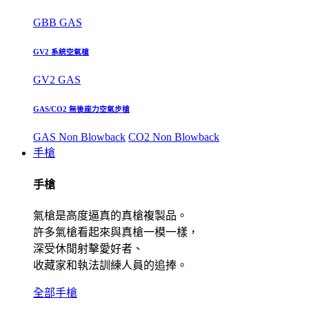
GBB GAS
GV2 系統空氣槍
GV2 GAS
GAS/CO2 無後座力空氣步槍
GAS Non Blowback
CO2 Non Blowback
手槍
手槍
氣槍是高度逼真的真槍複製品。
許多氣槍看起來與真槍一模一樣，
深受休閒射擊愛好者、
收藏家和執法訓練人員的追捧。
全部手槍