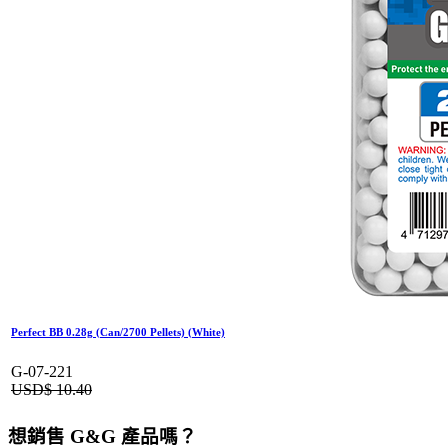
Perfect BB 0.28g (Can/2700 Pellets) (White)
G-07-221
USD$
10.40
想銷售 G&G 產品嗎？