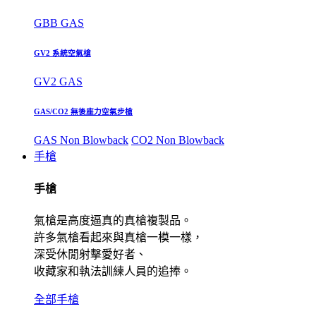
GBB GAS
GV2 系統空氣槍
GV2 GAS
GAS/CO2 無後座力空氣步槍
GAS Non Blowback
CO2 Non Blowback
手槍
手槍
氣槍是高度逼真的真槍複製品。
許多氣槍看起來與真槍一模一樣，
深受休閒射擊愛好者、
收藏家和執法訓練人員的追捧。
全部手槍