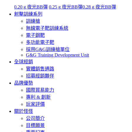
0.20 g 夜光BB彈
0.25 g 夜光BB彈
0.28 g 夜光BB彈
射擊訓練系列
訓練槍
無線電子靶訓練系統
電子鋼靶
多功能電子靶
採用G&G訓練槍單位
G&G Training Development Unit
全球經銷
實體銷售通路
招募經銷夥伴
品牌優勢
國際貿易能力
專利 & 創新
玩家評價
關於怪怪
公司簡介
目標願景