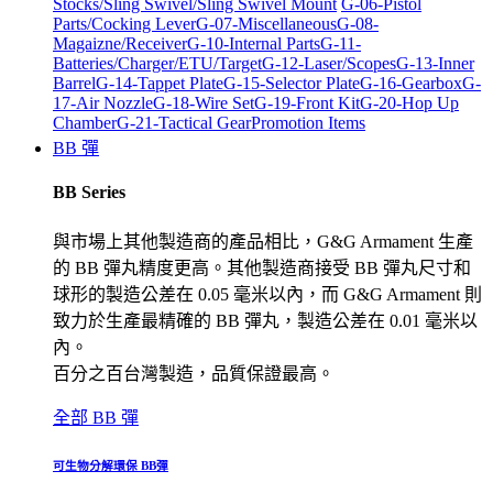
Stocks/Sling Swivel/Sling Swivel Mount
G-06-Pistol
Parts/Cocking Lever
G-07-Miscellaneous
G-08-
Magaizne/Receiver
G-10-Internal Parts
G-11-
Batteries/Charger/ETU/Target
G-12-Laser/Scopes
G-13-Inner
Barrel
G-14-Tappet Plate
G-15-Selector Plate
G-16-Gearbox
G-
17-Air Nozzle
G-18-Wire Set
G-19-Front Kit
G-20-Hop Up
Chamber
G-21-Tactical Gear
Promotion Items
BB 彈
BB Series
與市場上其他製造商的產品相比，G&G Armament 生產
的 BB 彈丸精度更高。其他製造商接受 BB 彈丸尺寸和
球形的製造公差在 0.05 毫米以內，而 G&G Armament 則
致力於生產最精確的 BB 彈丸，製造公差在 0.01 毫米以
內。
百分之百台灣製造，品質保證最高。
全部 BB 彈
可生物分解環保 BB彈