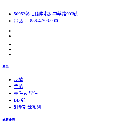
50952彰化縣伸港鄉中華路999號
電話：+886-4-798-9000
產品
步槍
手槍
零件 & 配件
BB 彈
射擊訓練系列
品牌優勢