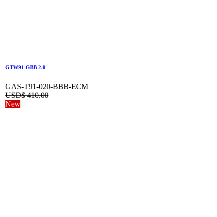
GTW91 GBB 2.0
GAS-T91-020-BBB-ECM
USD$
410.00
New