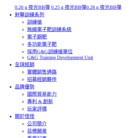
0.20 g 夜光BB彈
0.25 g 夜光BB彈
0.28 g 夜光BB彈
射擊訓練系列
訓練槍
無線電子靶訓練系統
電子鋼靶
多功能電子靶
採用G&G訓練槍單位
G&G Training Development Unit
全球經銷
實體銷售通路
招募經銷夥伴
品牌優勢
國際貿易能力
專利 & 創新
玩家評價
關於怪怪
公司簡介
目標願景