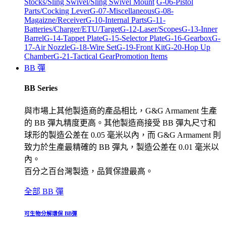
Stocks/Sling Swivel/Sling Swivel Mount
G-06-Pistol
Parts/Cocking Lever
G-07-Miscellaneous
G-08-
Magaizne/Receiver
G-10-Internal Parts
G-11-
Batteries/Charger/ETU/Target
G-12-Laser/Scopes
G-13-Inner
Barrel
G-14-Tappet Plate
G-15-Selector Plate
G-16-Gearbox
G-
17-Air Nozzle
G-18-Wire Set
G-19-Front Kit
G-20-Hop Up
Chamber
G-21-Tactical Gear
Promotion Items
BB 彈
BB Series
與市場上其他製造商的產品相比，G&G Armament 生產
的 BB 彈丸精度更高。其他製造商接受 BB 彈丸尺寸和
球形的製造公差在 0.05 毫米以內，而 G&G Armament 則
致力於生產最精確的 BB 彈丸，製造公差在 0.01 毫米以
內。
百分之百台灣製造，品質保證最高。
全部 BB 彈
可生物分解環保 BB彈