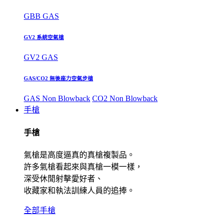
GBB GAS
GV2 系統空氣槍
GV2 GAS
GAS/CO2 無後座力空氣步槍
GAS Non Blowback
CO2 Non Blowback
手槍
手槍
氣槍是高度逼真的真槍複製品。
許多氣槍看起來與真槍一模一樣，
深受休閒射擊愛好者、
收藏家和執法訓練人員的追捧。
全部手槍