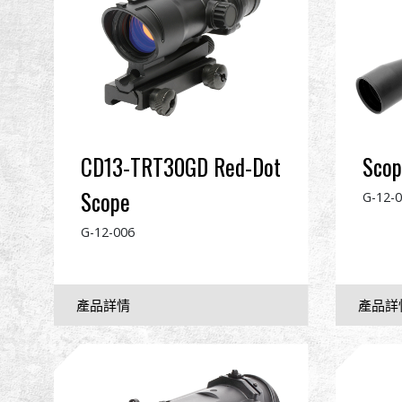
CD13-TRT30GD Red-Dot
Scop
Scope
G-12-
G-12-006