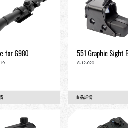
e for G980
551 Graphic Sight 
019
G-12-020