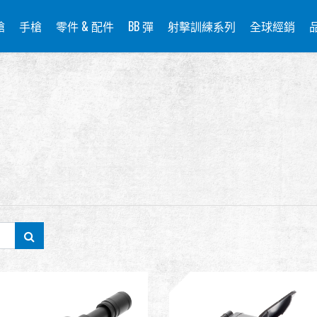
槍
手槍
零件 & 配件
BB 彈
射擊訓練系列
全球經銷