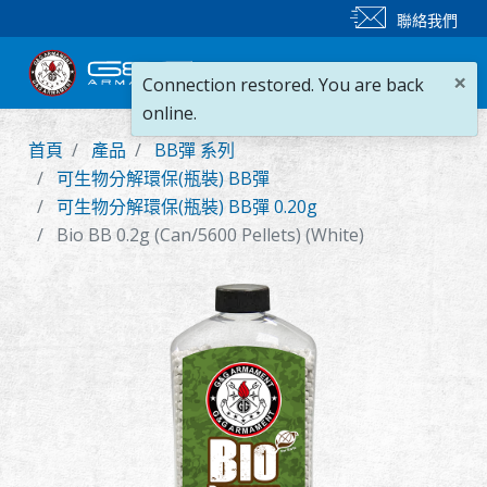
聯絡我們
×
Connection restored. You are back
online.
首頁
產品
BB彈 系列
新產品
可生物分解環保(瓶裝) BB彈
可生物分解環保(瓶裝) BB彈 0.20g
步槍
Bio BB 0.2g (Can/5600 Pellets) (White)
手槍
零件 & 配件
BB 彈
射擊訓練系列