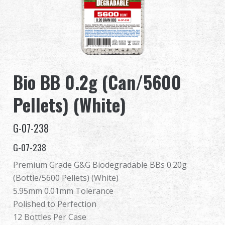
全球經銷
品牌優勢
關於怪怪
Bio BB 0.2g (Can/5600
活動與報導
Pellets) (White)
支援服務
G-07-238
登入
G-07-238
Premium Grade G&G Biodegradable BBs 0.20g
繁體中文
English (US)
(Bottle/5600 Pellets) (White)
5.95mm 0.01mm Tolerance
Français
日本語
Polished to Perfection
12 Bottles Per Case
русский язык
Español