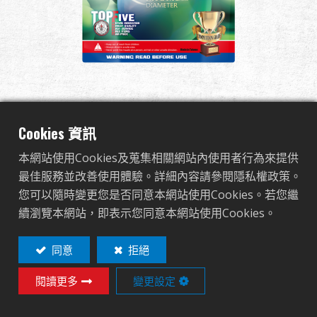
全球經銷
品牌優勢
關於怪怪
Bio BB 0.2g 1kg/Pack -
活動與報導
Cookies 資訊
Aluminum Foil (Desert Tan)
本網站使用Cookies及蒐集相關網站內使用者行為來提供
支援服務
最佳服務並改善使用體驗。詳細內容請參閱隱私權政策。
G-07-136
您可以隨時變更您是否同意本網站使用Cookies。若您繼
G-07-136
續瀏覽本網站，即表示您同意本網站使用Cookies。
繁體中文
English (US)
同意
拒絕
Contact
Login
閱讀更多
變更設定
Français
日本語
需要經銷商登入查看此商品！
русский язык
Español