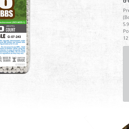
G-
Pr
(B
5.
Po
12