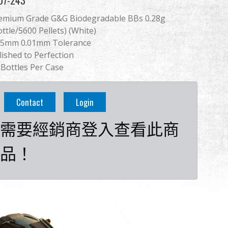
07-243
emium Grade G&G Biodegradable BBs 0.28g
ottle/5600 Pellets) (White)
95mm 0.01mm Tolerance
lished to Perfection
 Bottles Per Case
Contact
Login
需要經銷商登入查看此商
品！