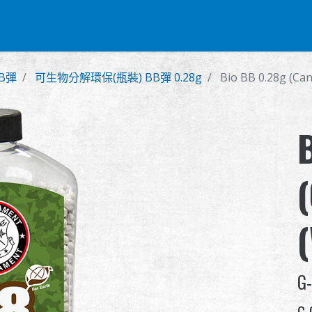
零件 & 配件
BB 彈
射擊訓練系列
全球經銷
品牌優勢
B彈
可生物分解環保(瓶裝) BB彈 0.28g
Bio BB 0.28g (Can
G