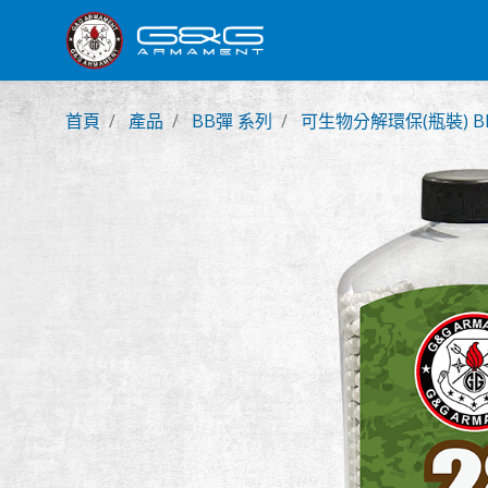
新產品
步槍
手槍
首頁
產品
BB彈 系列
可生物分解環保(瓶裝) B