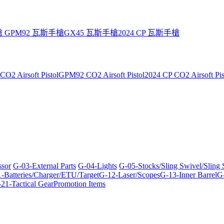
槍
GPM92 瓦斯手槍
GX45 瓦斯手槍
2024 CP 瓦斯手槍
O2 Airsoft Pistol
GPM92 CO2 Airsoft Pistol
2024 CP CO2 Airsoft Pis
ssor
G-03-External Parts
G-04-Lights
G-05-Stocks/Sling Swivel/Sling
-Batteries/Charger/ETU/Target
G-12-Laser/Scopes
G-13-Inner Barrel
G-
21-Tactical Gear
Promotion Items