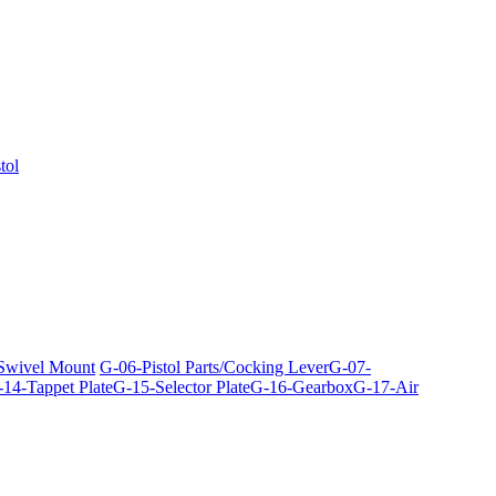
tol
 Swivel Mount
G-06-Pistol Parts/Cocking Lever
G-07-
14-Tappet Plate
G-15-Selector Plate
G-16-Gearbox
G-17-Air