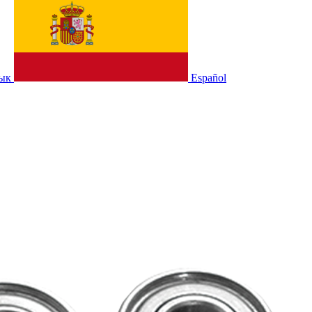
зык
Español