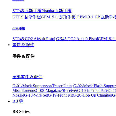
STP45 瓦斯手槍
Piranha 瓦斯手槍
GTP 9 瓦斯手槍
GPM1911 瓦斯手槍
GPM1911 CP 瓦斯手
CO2 手槍
STP45 CO2 Airsoft Pistol
GX45 CO2 Airsoft Pistol
GPM1911 C
零件 & 配件
零件 & 配件
全部零件 & 配件
G-01-Mock Supperssor/Tracer Units
G-02-Mock Flash Suppre
Miscellaneous
G-08-Magaizne/Receiver
G-10-Internal Parts
G-11
Nozzle
G-18-Wire Set
G-19-Front Kit
G-20-Hop Up Chamber
G-
BB 彈
BB Series