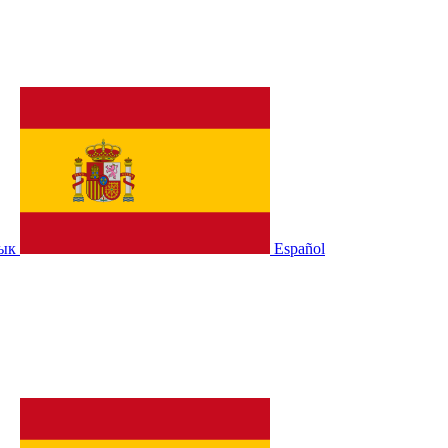
зык
Español