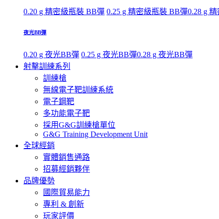
0.20 g 精密級瓶裝 BB彈
0.25 g 精密級瓶裝 BB彈
0.28 g
夜光BB彈
0.20 g 夜光BB彈
0.25 g 夜光BB彈
0.28 g 夜光BB彈
射擊訓練系列
訓練槍
無線電子靶訓練系統
電子鋼靶
多功能電子靶
採用G&G訓練槍單位
G&G Training Development Unit
全球經銷
實體銷售通路
招募經銷夥伴
品牌優勢
國際貿易能力
專利 & 創新
玩家評價