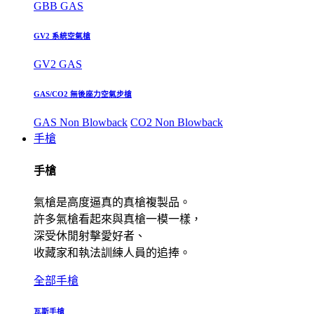
GBB GAS
GV2 系統空氣槍
GV2 GAS
GAS/CO2 無後座力空氣步槍
GAS Non Blowback
CO2 Non Blowback
手槍
手槍
氣槍是高度逼真的真槍複製品。
許多氣槍看起來與真槍一模一樣，
深受休閒射擊愛好者、
收藏家和執法訓練人員的追捧。
全部手槍
瓦斯手槍