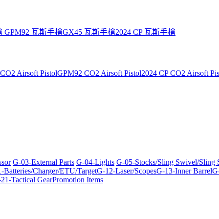
槍
GPM92 瓦斯手槍
GX45 瓦斯手槍
2024 CP 瓦斯手槍
O2 Airsoft Pistol
GPM92 CO2 Airsoft Pistol
2024 CP CO2 Airsoft Pis
ssor
G-03-External Parts
G-04-Lights
G-05-Stocks/Sling Swivel/Sling
-Batteries/Charger/ETU/Target
G-12-Laser/Scopes
G-13-Inner Barrel
G-
21-Tactical Gear
Promotion Items