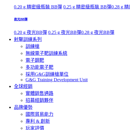
0.20 g 精密級瓶裝 BB彈
0.25 g 精密級瓶裝 BB彈
0.28 g
夜光BB彈
0.20 g 夜光BB彈
0.25 g 夜光BB彈
0.28 g 夜光BB彈
射擊訓練系列
訓練槍
無線電子靶訓練系統
電子鋼靶
多功能電子靶
採用G&G訓練槍單位
G&G Training Development Unit
全球經銷
實體銷售通路
招募經銷夥伴
品牌優勢
國際貿易能力
專利 & 創新
玩家評價