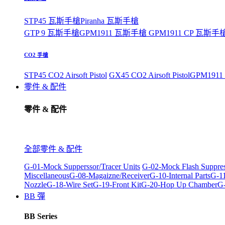
STP45 瓦斯手槍
Piranha 瓦斯手槍
GTP 9 瓦斯手槍
GPM1911 瓦斯手槍
GPM1911 CP 瓦斯手
CO2 手槍
STP45 CO2 Airsoft Pistol
GX45 CO2 Airsoft Pistol
GPM1911 C
零件 & 配件
零件 & 配件
全部零件 & 配件
G-01-Mock Supperssor/Tracer Units
G-02-Mock Flash Suppre
Miscellaneous
G-08-Magaizne/Receiver
G-10-Internal Parts
G-11
Nozzle
G-18-Wire Set
G-19-Front Kit
G-20-Hop Up Chamber
G-
BB 彈
BB Series