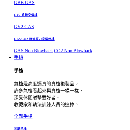
GBB GAS
GV2 系統空氣槍
GV2 GAS
GAS/CO2 無後座力空氣步槍
GAS Non Blowback
CO2 Non Blowback
手槍
手槍
氣槍是高度逼真的真槍複製品。
許多氣槍看起來與真槍一模一樣，
深受休閒射擊愛好者、
收藏家和執法訓練人員的追捧。
全部手槍
瓦斯手槍