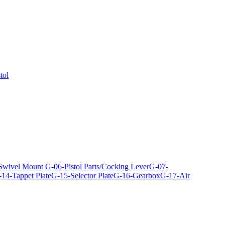
tol
 Swivel Mount
G-06-Pistol Parts/Cocking Lever
G-07-
14-Tappet Plate
G-15-Selector Plate
G-16-Gearbox
G-17-Air