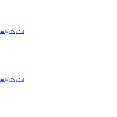
зык
Español
зык
Español