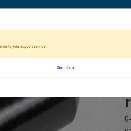
槍
手槍
零件 & 配件
BB 彈
射擊訓練系列
全球經銷
r Nozzle for G3 Gearbox(Single O-ring)
error to your support service.
A
See details
r
G-