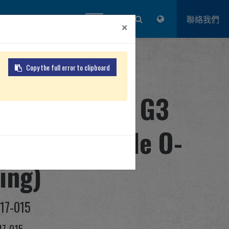
品牌優勢
關於怪怪
登入
聯絡我們
×
Copy the full error to clipboard
ir Nozzle for G3
Gearbox(Single O-
ing)
17-015