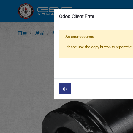
新產品
步
Odoo Client Error
首頁
產品
零件 & 配件
G-17 Air Nozzle
Ai
An error occurred
Please use the copy button to report the 
Ok