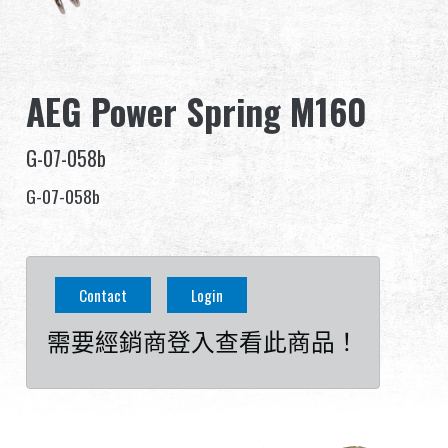
全球經銷
品牌優勢
AEG Power Spring M160
關於怪怪
G-07-058b
活動與報導
G-07-058b
支援服務
登入
Contact
Login
需要經銷商登入查看此商品！
繁體中文
English (US)
Français
日本語
русский язык
Español