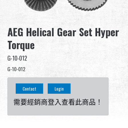
全球經銷
品牌優勢
AEG Helical Gear Set Hyper
關於怪怪
Torque
活動與報導
G-10-012
支援服務
G-10-012
登入
Contact
Login
需要經銷商登入查看此商品！
繁體中文
English (US)
Français
日本語
русский язык
Español