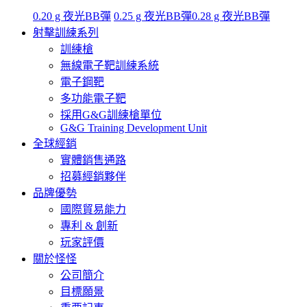
0.20 g 夜光BB彈
0.25 g 夜光BB彈
0.28 g 夜光BB彈
射擊訓練系列
訓練槍
無線電子靶訓練系統
電子鋼靶
多功能電子靶
採用G&G訓練槍單位
G&G Training Development Unit
全球經銷
實體銷售通路
招募經銷夥伴
品牌優勢
國際貿易能力
專利 & 創新
玩家評價
關於怪怪
公司簡介
目標願景