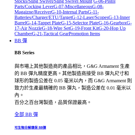
Stocks/Sling Swivel/Sling Swivel Mount
G-06-Pistol
Parts/Cocking Lever
G-07-Miscellaneous
G-08-
Magaizne/Receiver
G-10-Internal Parts
G-11-
Batteries/Charger/ETU/Target
G-12-Laser/Scopes
G-13-Inner
Barrel
G-14-Tappet Plate
G-15-Selector Plate
G-16-Gearbox
G-
17-Air Nozzle
G-18-Wire Set
G-19-Front Kit
G-20-Hop Up
Chamber
G-21-Tactical Gear
Promotion Items
BB 彈
BB Series
與市場上其他製造商的產品相比，G&G Armament 生產
的 BB 彈丸精度更高。其他製造商接受 BB 彈丸尺寸和
球形的製造公差在 0.05 毫米以內，而 G&G Armament 則
致力於生產最精確的 BB 彈丸，製造公差在 0.01 毫米以
內。
百分之百台灣製造，品質保證最高。
全部 BB 彈
可生物分解環保 BB彈