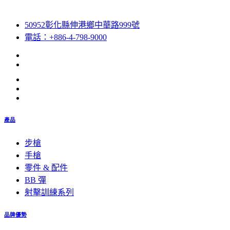
50952彰化縣伸港鄉中華路999號
電話：+886-4-798-9000
產品
步槍
手槍
零件 & 配件
BB 彈
射擊訓練系列
品牌優勢