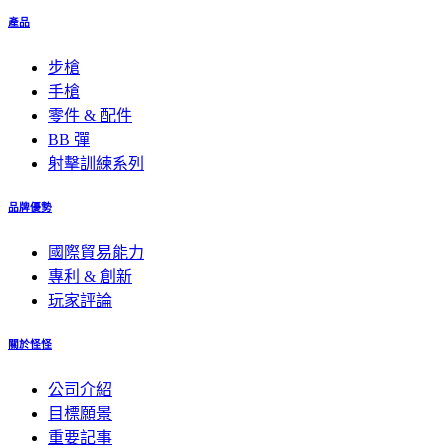
產品
步槍
手槍
零件 & 配件
BB 彈
射擊訓練系列
品牌優勢
國際貿易能力
專利 & 創新
玩家評論
關於怪怪
公司介紹
目標願景
重要記事