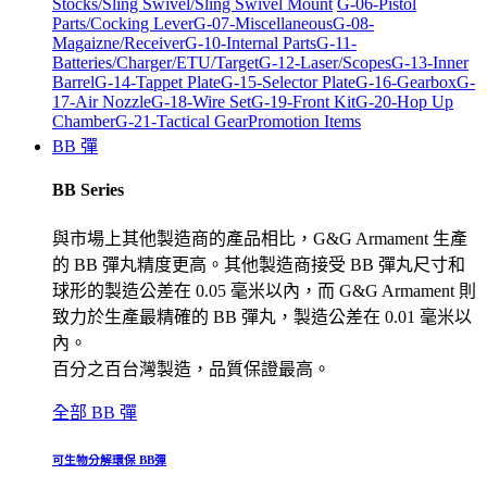
Stocks/Sling Swivel/Sling Swivel Mount
G-06-Pistol
Parts/Cocking Lever
G-07-Miscellaneous
G-08-
Magaizne/Receiver
G-10-Internal Parts
G-11-
Batteries/Charger/ETU/Target
G-12-Laser/Scopes
G-13-Inner
Barrel
G-14-Tappet Plate
G-15-Selector Plate
G-16-Gearbox
G-
17-Air Nozzle
G-18-Wire Set
G-19-Front Kit
G-20-Hop Up
Chamber
G-21-Tactical Gear
Promotion Items
BB 彈
BB Series
與市場上其他製造商的產品相比，G&G Armament 生產
的 BB 彈丸精度更高。其他製造商接受 BB 彈丸尺寸和
球形的製造公差在 0.05 毫米以內，而 G&G Armament 則
致力於生產最精確的 BB 彈丸，製造公差在 0.01 毫米以
內。
百分之百台灣製造，品質保證最高。
全部 BB 彈
可生物分解環保 BB彈