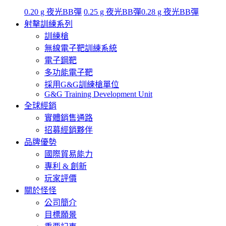
0.20 g 夜光BB彈
0.25 g 夜光BB彈
0.28 g 夜光BB彈
射擊訓練系列
訓練槍
無線電子靶訓練系統
電子鋼靶
多功能電子靶
採用G&G訓練槍單位
G&G Training Development Unit
全球經銷
實體銷售通路
招募經銷夥伴
品牌優勢
國際貿易能力
專利 & 創新
玩家評價
關於怪怪
公司簡介
目標願景