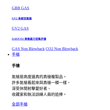
GBB GAS
GV2 系統空氣槍
GV2 GAS
GAS/CO2 無後座力空氣步槍
GAS Non Blowback
CO2 Non Blowback
手槍
手槍
氣槍是高度逼真的真槍複製品。
許多氣槍看起來與真槍一模一樣，
深受休閒射擊愛好者、
收藏家和執法訓練人員的追捧。
全部手槍