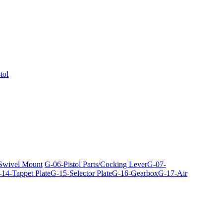
tol
 Swivel Mount
G-06-Pistol Parts/Cocking Lever
G-07-
14-Tappet Plate
G-15-Selector Plate
G-16-Gearbox
G-17-Air