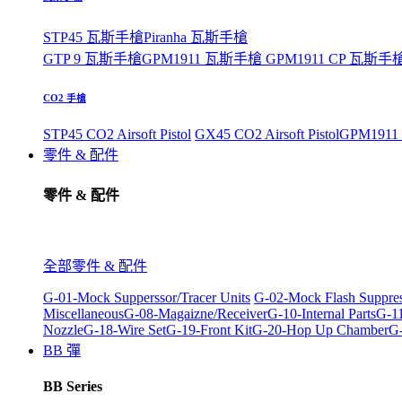
STP45 瓦斯手槍
Piranha 瓦斯手槍
GTP 9 瓦斯手槍
GPM1911 瓦斯手槍
GPM1911 CP 瓦斯手
CO2 手槍
STP45 CO2 Airsoft Pistol
GX45 CO2 Airsoft Pistol
GPM1911 C
零件 & 配件
零件 & 配件
全部零件 & 配件
G-01-Mock Supperssor/Tracer Units
G-02-Mock Flash Suppre
Miscellaneous
G-08-Magaizne/Receiver
G-10-Internal Parts
G-11
Nozzle
G-18-Wire Set
G-19-Front Kit
G-20-Hop Up Chamber
G-
BB 彈
BB Series