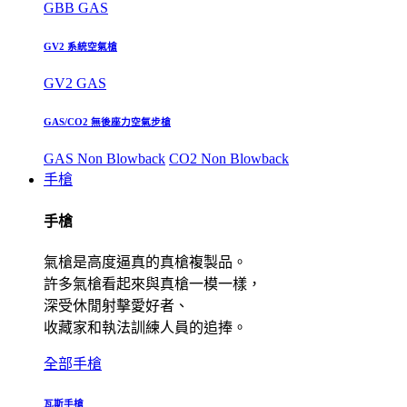
GBB GAS
GV2 系統空氣槍
GV2 GAS
GAS/CO2 無後座力空氣步槍
GAS Non Blowback
CO2 Non Blowback
手槍
手槍
氣槍是高度逼真的真槍複製品。
許多氣槍看起來與真槍一模一樣，
深受休閒射擊愛好者、
收藏家和執法訓練人員的追捧。
全部手槍
瓦斯手槍