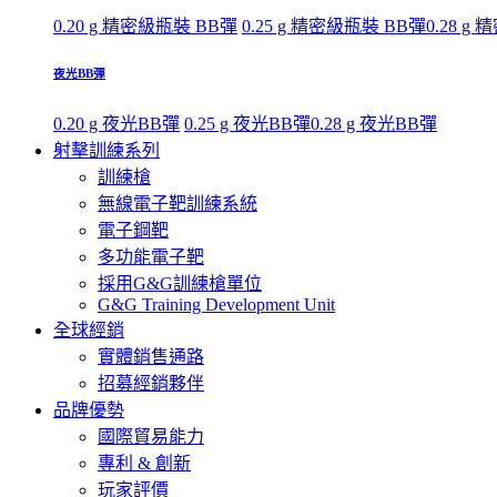
0.20 g 精密級瓶裝 BB彈
0.25 g 精密級瓶裝 BB彈
0.28 g
夜光BB彈
0.20 g 夜光BB彈
0.25 g 夜光BB彈
0.28 g 夜光BB彈
射擊訓練系列
訓練槍
無線電子靶訓練系統
電子鋼靶
多功能電子靶
採用G&G訓練槍單位
G&G Training Development Unit
全球經銷
實體銷售通路
招募經銷夥伴
品牌優勢
國際貿易能力
專利 & 創新
玩家評價