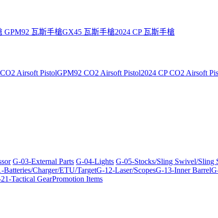
槍
GPM92 瓦斯手槍
GX45 瓦斯手槍
2024 CP 瓦斯手槍
O2 Airsoft Pistol
GPM92 CO2 Airsoft Pistol
2024 CP CO2 Airsoft Pis
ssor
G-03-External Parts
G-04-Lights
G-05-Stocks/Sling Swivel/Sling
-Batteries/Charger/ETU/Target
G-12-Laser/Scopes
G-13-Inner Barrel
G-
21-Tactical Gear
Promotion Items