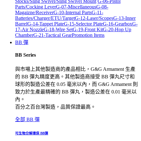
Stocks/Sling Swivel/Sling Swivel Mount
G-06-Pistol
Parts/Cocking Lever
G-07-Miscellaneous
G-08-
Magaizne/Receiver
G-10-Internal Parts
G-11-
Batteries/Charger/ETU/Target
G-12-Laser/Scopes
G-13-Inner
Barrel
G-14-Tappet Plate
G-15-Selector Plate
G-16-Gearbox
G-
17-Air Nozzle
G-18-Wire Set
G-19-Front Kit
G-20-Hop Up
Chamber
G-21-Tactical Gear
Promotion Items
BB 彈
BB Series
與市場上其他製造商的產品相比，G&G Armament 生產
的 BB 彈丸精度更高。其他製造商接受 BB 彈丸尺寸和
球形的製造公差在 0.05 毫米以內，而 G&G Armament 則
致力於生產最精確的 BB 彈丸，製造公差在 0.01 毫米以
內。
百分之百台灣製造，品質保證最高。
全部 BB 彈
可生物分解環保 BB彈