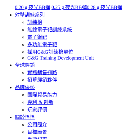
0.20 g 夜光BB彈
0.25 g 夜光BB彈
0.28 g 夜光BB彈
射擊訓練系列
訓練槍
無線電子靶訓練系統
電子鋼靶
多功能電子靶
採用G&G訓練槍單位
G&G Training Development Unit
全球經銷
實體銷售通路
招募經銷夥伴
品牌優勢
國際貿易能力
專利 & 創新
玩家評價
關於怪怪
公司簡介
目標願景