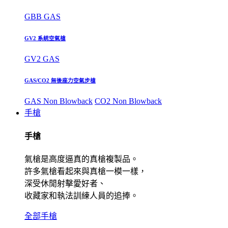
GBB GAS
GV2 系統空氣槍
GV2 GAS
GAS/CO2 無後座力空氣步槍
GAS Non Blowback
CO2 Non Blowback
手槍
手槍
氣槍是高度逼真的真槍複製品。
許多氣槍看起來與真槍一模一樣，
深受休閒射擊愛好者、
收藏家和執法訓練人員的追捧。
全部手槍