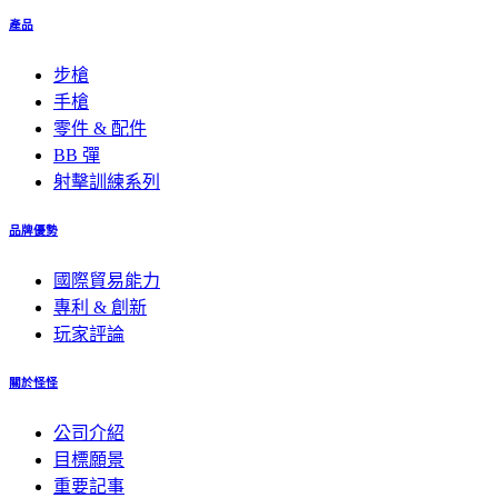
產品
步槍
手槍
零件 & 配件
BB 彈
射擊訓練系列
品牌優勢
國際貿易能力
專利 & 創新
玩家評論
關於怪怪
公司介紹
目標願景
重要記事