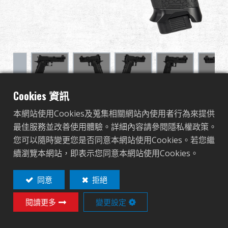
全球經銷
品牌優勢
關於怪怪
活動與報導
Cookies 資訊
2024 CP MK3 (CO2
本網站使用Cookies及蒐集相關網站內使用者行為來提供
支援服務
Powered)
最佳服務並改善使用體驗。詳細內容請參閱隱私權政策。
您可以隨時變更您是否同意本網站使用Cookies。若您繼
登入
CO2-224-MK3-BBB-ECM
續瀏覽本網站，即表示您同意本網站使用Cookies。
CO2-224-MK3-BBB-ECM
繁體中文
English (US)
同意
拒絕
Designed for COMPETITION—dot sight ready,
閱讀更多
變更設定
Français
日本語
lightening-cut CNC-machined aluminum slide and
CNC-machined middle
русский язык
Español