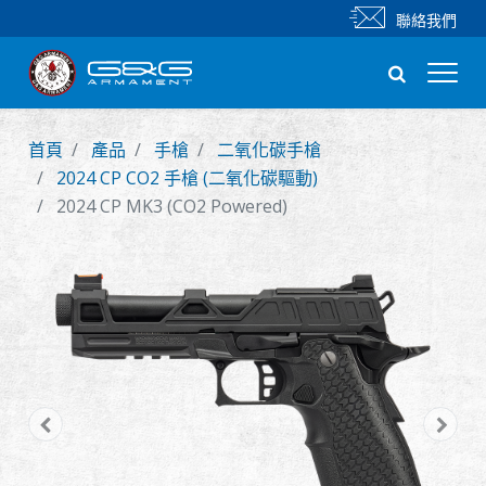
聯絡我們
首頁
產品
手槍
二氧化碳手槍
新產品
2024 CP CO2 手槍 (二氧化碳驅動)
2024 CP MK3 (CO2 Powered)
步槍
手槍
零件 & 配件
BB 彈
射擊訓練系列