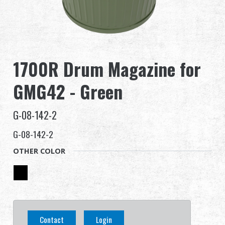
全球經銷
品牌優勢
1700R Drum Magazine for
關於怪怪
GMG42 - Green
活動與報導
G-08-142-2
支援服務
G-08-142-2
登入
OTHER COLOR
繁體中文
English (US)
Français
日本語
Contact
Login
русский язык
Español