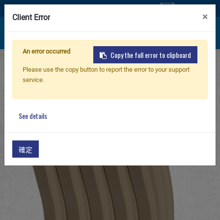
聯絡我們
×
Client Error
An error occurred
Copy the full error to clipboard
首頁
產品
零件 & 配件
新產品
Please use the copy button to report the error to your support
G-08 Airsoft Magazine/ Receiver
service.
125R Metal Mid-cap Magazine for GR16 (Tan)
步槍
5pcs/pack
See details
手槍
確定
零件 & 配件
BB 彈
射擊訓練系列