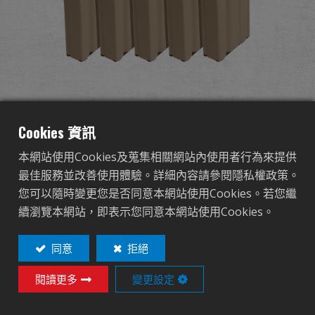
全球經銷
品牌優勢
關於怪怪
125R Metal Mid-cap
活動與報導
Cookies 資訊
Magazine for GR16 (Tan)
本網站使用Cookies及蒐集相關網站內使用者行為來提供
支援服務
5pcs/pack
最佳服務並改善使用體驗。詳細內容請參閱隱私權政策。
您可以隨時變更您是否同意本網站使用Cookies。若您繼
登入
G-08-155
續瀏覽本網站，即表示您同意本網站使用Cookies。
G-08-155
繁體中文
English (US)
同意
拒絕
OTHER COLOR
閱讀更多
變更設定
Français
日本語
русский язык
Español