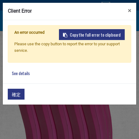
聯絡我們
×
Client Error
An error occurred
Copy the full error to clipboard
首頁
產品
零件 & 配件
新產品
Please use the copy button to report the error to your support
G-08 Airsoft Magazine/ Receiver
service.
125R Metal Mid-cap Magazine for GR16 (Pink)
步槍
5pcs/pack
See details
手槍
確定
零件 & 配件
BB 彈
射擊訓練系列