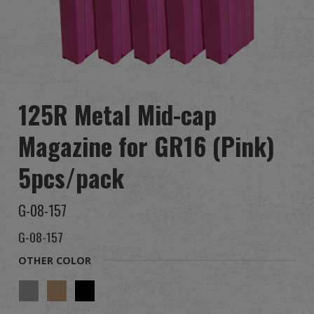
全球經銷
品牌優勢
關於怪怪
125R Metal Mid-cap
活動與報導
Magazine for GR16 (Pink)
支援服務
5pcs/pack
登入
G-08-157
G-08-157
繁體中文
English (US)
OTHER COLOR
Français
日本語
русский язык
Español