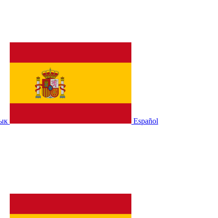
зык
Español