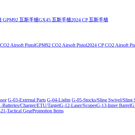
槍
GPM92 瓦斯手槍
GX45 瓦斯手槍
2024 CP 瓦斯手槍
O2 Airsoft Pistol
GPM92 CO2 Airsoft Pistol
2024 CP CO2 Airsoft Pis
ssor
G-03-External Parts
G-04-Lights
G-05-Stocks/Sling Swivel/Sling
-Batteries/Charger/ETU/Target
G-12-Laser/Scopes
G-13-Inner Barrel
G-
21-Tactical Gear
Promotion Items