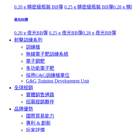
0.20 g 精密級瓶裝 BB彈
0.25 g 精密級瓶裝 BB彈
0.28 g
夜光BB彈
0.20 g 夜光BB彈
0.25 g 夜光BB彈
0.28 g 夜光BB彈
射擊訓練系列
訓練槍
無線電子靶訓練系統
電子鋼靶
多功能電子靶
採用G&G訓練槍單位
G&G Training Development Unit
全球經銷
實體銷售通路
招募經銷夥伴
品牌優勢
國際貿易能力
專利 & 創新
玩家評價