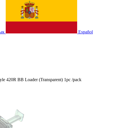
зык
Español
le 420R BB Loader (Transparent) 1pc /pack