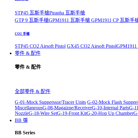
STP45 瓦斯手槍
Piranha 瓦斯手槍
GTP 9 瓦斯手槍
GPM1911 瓦斯手槍
GPM1911 CP 瓦斯手
CO2 手槍
STP45 CO2 Airsoft Pistol
GX45 CO2 Airsoft Pistol
GPM1911 C
零件 & 配件
零件 & 配件
全部零件 & 配件
G-01-Mock Supperssor/Tracer Units
G-02-Mock Flash Suppre
Miscellaneous
G-08-Magaizne/Receiver
G-10-Internal Parts
G-11
Nozzle
G-18-Wire Set
G-19-Front Kit
G-20-Hop Up Chamber
G-
BB 彈
BB Series