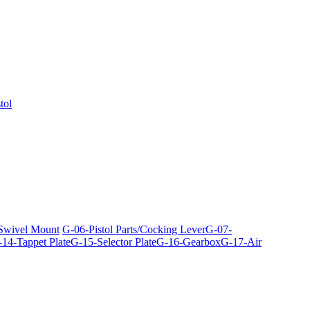
tol
 Swivel Mount
G-06-Pistol Parts/Cocking Lever
G-07-
14-Tappet Plate
G-15-Selector Plate
G-16-Gearbox
G-17-Air