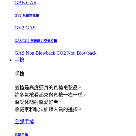
GBB GAS
GV2 系統空氣槍
GV2 GAS
GAS/CO2 無後座力空氣步槍
GAS Non Blowback
CO2 Non Blowback
手槍
手槍
氣槍是高度逼真的真槍複製品。
許多氣槍看起來與真槍一模一樣，
深受休閒射擊愛好者、
收藏家和執法訓練人員的追捧。
全部手槍
瓦斯手槍