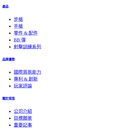
產品
步槍
手槍
零件 & 配件
BB 彈
射擊訓練系列
品牌優勢
國際貿易能力
專利 & 創新
玩家評論
關於怪怪
公司介紹
目標願景
重要記事