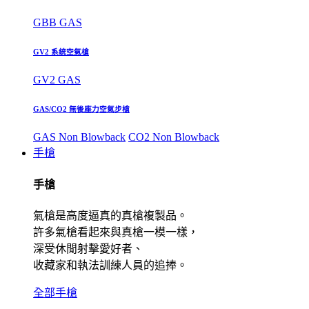
GBB GAS
GV2 系統空氣槍
GV2 GAS
GAS/CO2 無後座力空氣步槍
GAS Non Blowback
CO2 Non Blowback
手槍
手槍
氣槍是高度逼真的真槍複製品。
許多氣槍看起來與真槍一模一樣，
深受休閒射擊愛好者、
收藏家和執法訓練人員的追捧。
全部手槍