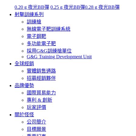
0.20 g 夜光BB彈
0.25 g 夜光BB彈
0.28 g 夜光BB彈
射擊訓練系列
訓練槍
無線電子靶訓練系統
電子鋼靶
多功能電子靶
採用G&G訓練槍單位
G&G Training Development Unit
全球經銷
實體銷售通路
招募經銷夥伴
品牌優勢
國際貿易能力
專利 & 創新
玩家評價
關於怪怪
公司簡介
目標願景