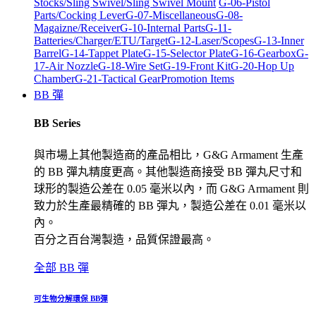
Stocks/Sling Swivel/Sling Swivel Mount
G-06-Pistol
Parts/Cocking Lever
G-07-Miscellaneous
G-08-
Magaizne/Receiver
G-10-Internal Parts
G-11-
Batteries/Charger/ETU/Target
G-12-Laser/Scopes
G-13-Inner
Barrel
G-14-Tappet Plate
G-15-Selector Plate
G-16-Gearbox
G-
17-Air Nozzle
G-18-Wire Set
G-19-Front Kit
G-20-Hop Up
Chamber
G-21-Tactical Gear
Promotion Items
BB 彈
BB Series
與市場上其他製造商的產品相比，G&G Armament 生產
的 BB 彈丸精度更高。其他製造商接受 BB 彈丸尺寸和
球形的製造公差在 0.05 毫米以內，而 G&G Armament 則
致力於生產最精確的 BB 彈丸，製造公差在 0.01 毫米以
內。
百分之百台灣製造，品質保證最高。
全部 BB 彈
可生物分解環保 BB彈