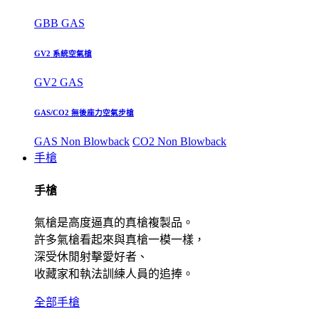
GBB GAS
GV2 系統空氣槍
GV2 GAS
GAS/CO2 無後座力空氣步槍
GAS Non Blowback
CO2 Non Blowback
手槍
手槍
氣槍是高度逼真的真槍複製品。
許多氣槍看起來與真槍一模一樣，
深受休閒射擊愛好者、
收藏家和執法訓練人員的追捧。
全部手槍