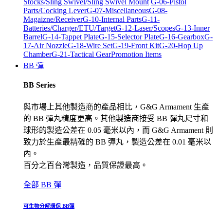
Stocks/Sling Swivel/Sling Swivel Mount
G-06-Pistol
Parts/Cocking Lever
G-07-Miscellaneous
G-08-
Magaizne/Receiver
G-10-Internal Parts
G-11-
Batteries/Charger/ETU/Target
G-12-Laser/Scopes
G-13-Inner
Barrel
G-14-Tappet Plate
G-15-Selector Plate
G-16-Gearbox
G-
17-Air Nozzle
G-18-Wire Set
G-19-Front Kit
G-20-Hop Up
Chamber
G-21-Tactical Gear
Promotion Items
BB 彈
BB Series
與市場上其他製造商的產品相比，G&G Armament 生產
的 BB 彈丸精度更高。其他製造商接受 BB 彈丸尺寸和
球形的製造公差在 0.05 毫米以內，而 G&G Armament 則
致力於生產最精確的 BB 彈丸，製造公差在 0.01 毫米以
內。
百分之百台灣製造，品質保證最高。
全部 BB 彈
可生物分解環保 BB彈