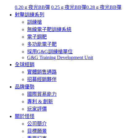
0.20 g 夜光BB彈
0.25 g 夜光BB彈
0.28 g 夜光BB彈
射擊訓練系列
訓練槍
無線電子靶訓練系統
電子鋼靶
多功能電子靶
採用G&G訓練槍單位
G&G Training Development Unit
全球經銷
實體銷售通路
招募經銷夥伴
品牌優勢
國際貿易能力
專利 & 創新
玩家評價
關於怪怪
公司簡介
目標願景