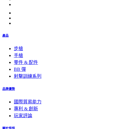
產品
步槍
手槍
零件 & 配件
BB 彈
射擊訓練系列
品牌優勢
國際貿易能力
專利 & 創新
玩家評論
關於怪怪