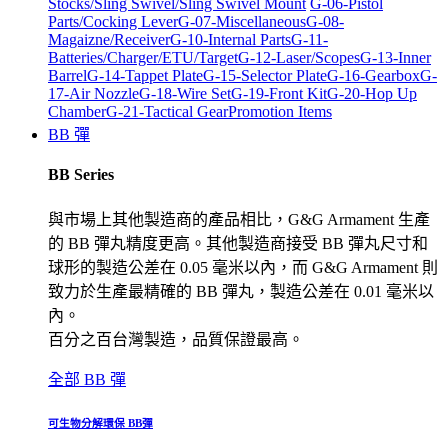
Stocks/Sling Swivel/Sling Swivel Mount
G-06-Pistol
Parts/Cocking Lever
G-07-Miscellaneous
G-08-
Magaizne/Receiver
G-10-Internal Parts
G-11-
Batteries/Charger/ETU/Target
G-12-Laser/Scopes
G-13-Inner
Barrel
G-14-Tappet Plate
G-15-Selector Plate
G-16-Gearbox
G-
17-Air Nozzle
G-18-Wire Set
G-19-Front Kit
G-20-Hop Up
Chamber
G-21-Tactical Gear
Promotion Items
BB 彈
BB Series
與市場上其他製造商的產品相比，G&G Armament 生產
的 BB 彈丸精度更高。其他製造商接受 BB 彈丸尺寸和
球形的製造公差在 0.05 毫米以內，而 G&G Armament 則
致力於生產最精確的 BB 彈丸，製造公差在 0.01 毫米以
內。
百分之百台灣製造，品質保證最高。
全部 BB 彈
可生物分解環保 BB彈