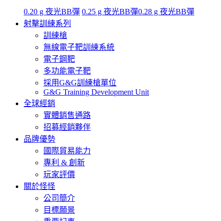
0.20 g 夜光BB彈
0.25 g 夜光BB彈
0.28 g 夜光BB彈
射擊訓練系列
訓練槍
無線電子靶訓練系統
電子鋼靶
多功能電子靶
採用G&G訓練槍單位
G&G Training Development Unit
全球經銷
實體銷售通路
招募經銷夥伴
品牌優勢
國際貿易能力
專利 & 創新
玩家評價
關於怪怪
公司簡介
目標願景