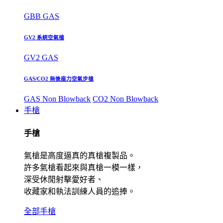
GBB GAS
GV2 系統空氣槍
GV2 GAS
GAS/CO2 無後座力空氣步槍
GAS Non Blowback
CO2 Non Blowback
手槍
手槍
氣槍是高度逼真的真槍複製品。
許多氣槍看起來與真槍一模一樣，
深受休閒射擊愛好者、
收藏家和執法訓練人員的追捧。
全部手槍