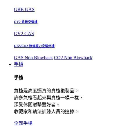
GBB GAS
GV2 系統空氣槍
GV2 GAS
GAS/CO2 無後座力空氣步槍
GAS Non Blowback
CO2 Non Blowback
手槍
手槍
氣槍是高度逼真的真槍複製品。
許多氣槍看起來與真槍一模一樣，
深受休閒射擊愛好者、
收藏家和執法訓練人員的追捧。
全部手槍