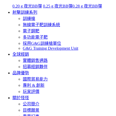
0.20 g 夜光BB彈
0.25 g 夜光BB彈
0.28 g 夜光BB彈
射擊訓練系列
訓練槍
無線電子靶訓練系統
電子鋼靶
多功能電子靶
採用G&G訓練槍單位
G&G Training Development Unit
全球經銷
實體銷售通路
招募經銷夥伴
品牌優勢
國際貿易能力
專利 & 創新
玩家評價
關於怪怪
公司簡介
目標願景