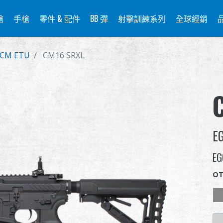
槍
手槍
零件 & 配件
BB 彈
射擊訓練系列
全球經銷
CM ETU
CM16 SRXL
E
EG
OT