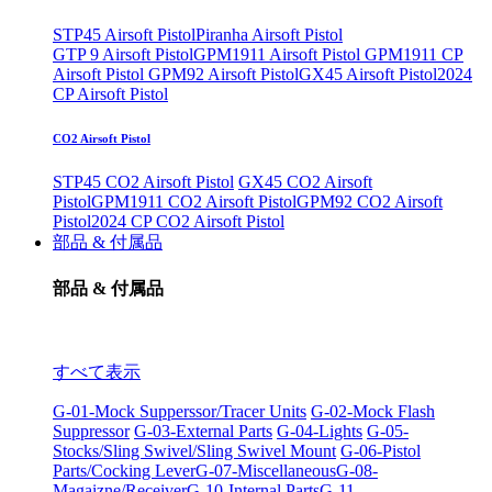
STP45 Airsoft Pistol
Piranha Airsoft Pistol
GTP 9 Airsoft Pistol
GPM1911 Airsoft Pistol
GPM1911 CP
Airsoft Pistol
GPM92 Airsoft Pistol
GX45 Airsoft Pistol
2024
CP Airsoft Pistol
CO2 Airsoft Pistol
STP45 CO2 Airsoft Pistol
GX45 CO2 Airsoft
Pistol
GPM1911 CO2 Airsoft Pistol
GPM92 CO2 Airsoft
Pistol
2024 CP CO2 Airsoft Pistol
部品 & 付属品
部品 & 付属品
すべて表示
G-01-Mock Supperssor/Tracer Units
G-02-Mock Flash
Suppressor
G-03-External Parts
G-04-Lights
G-05-
Stocks/Sling Swivel/Sling Swivel Mount
G-06-Pistol
Parts/Cocking Lever
G-07-Miscellaneous
G-08-
Magaizne/Receiver
G-10-Internal Parts
G-11-