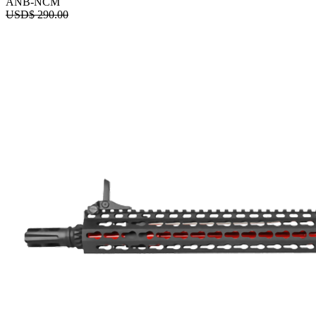
ANB-NCM
USD$
290.00