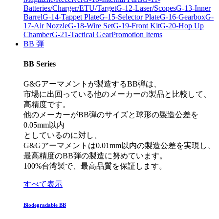
Batteries/Charger/ETU/Target
G-12-Laser/Scopes
G-13-Inner
Barrel
G-14-Tappet Plate
G-15-Selector Plate
G-16-Gearbox
G-
17-Air Nozzle
G-18-Wire Set
G-19-Front Kit
G-20-Hop Up
Chamber
G-21-Tactical Gear
Promotion Items
BB 弾
BB Series
G&Gアーマメントが製造するBB弾は、
市場に出回っている他のメーカーの製品と比較して、
高精度です。
他のメーカーがBB弾のサイズと球形の製造公差を
0.05mm以内
としているのに対し、
G&Gアーマメントは0.01mm以内の製造公差を実現し、
最高精度のBB弾の製造に努めています。
100%台湾製で、最高品質を保証します。
すべて表示
Biodegradable BB