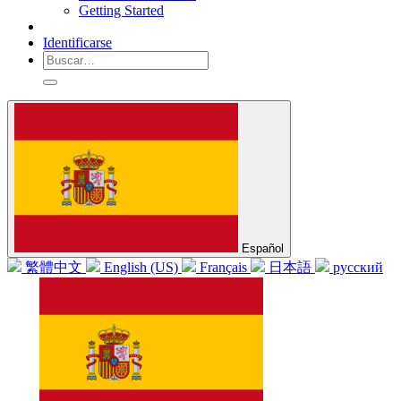
Getting Started
Identificarse
Español
繁體中文
English (US)
Français
日本語
русский