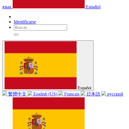
язык
Español
Identificarse
Español
繁體中文
English (US)
Français
日本語
русский