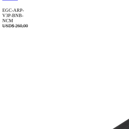
EGC-ARP-
V3P-BNB-
NCM
USD$
260,00