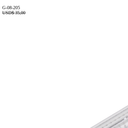
G-08-205
USD$
35,00