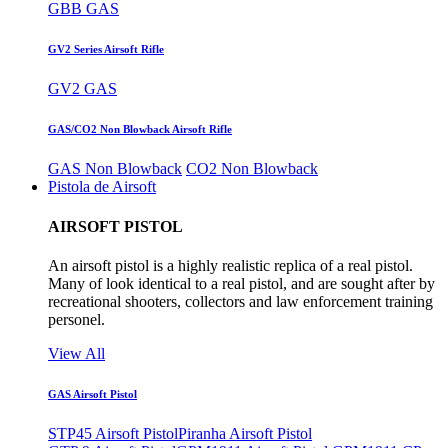
GBB GAS
GV2 Series Airsoft Rifle
GV2 GAS
GAS/CO2 Non Blowback Airsoft Rifle
GAS Non Blowback
CO2 Non Blowback
Pistola de Airsoft
AIRSOFT PISTOL
An airsoft pistol is a highly realistic replica of a real pistol.
Many of look identical to a real pistol, and are sought after by
recreational shooters, collectors and law enforcement training
personel.
View All
GAS Airsoft Pistol
STP45 Airsoft Pistol
Piranha Airsoft Pistol