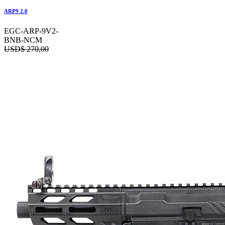
ARP9 2.0
EGC-ARP-9V2-
BNB-NCM
USD$
270,00