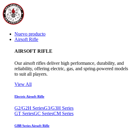
Nuevo producto
Airsoft Rifle
AIRSOFT RIFLE
Our airsoft rifles deliver high performance, durability, and
reliability, offering electric, gas, and spring-powered models
to suit all players.
View All
Electric Airsoft Rifle
G2/G2H Series
G3/G3H Series
GT Series
GC Series
CM Series
GBB Series Airsoft Rifle