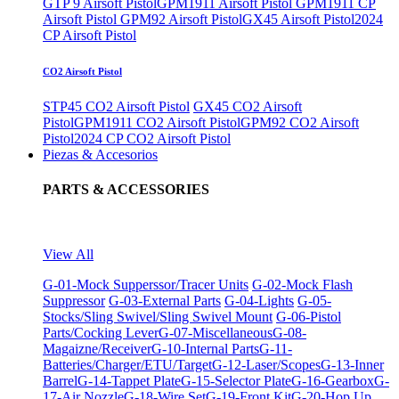
GTP 9 Airsoft Pistol
GPM1911 Airsoft Pistol
GPM1911 CP
Airsoft Pistol
GPM92 Airsoft Pistol
GX45 Airsoft Pistol
2024
CP Airsoft Pistol
CO2 Airsoft Pistol
STP45 CO2 Airsoft Pistol
GX45 CO2 Airsoft
Pistol
GPM1911 CO2 Airsoft Pistol
GPM92 CO2 Airsoft
Pistol
2024 CP CO2 Airsoft Pistol
Piezas & Accesorios
PARTS & ACCESSORIES
View All
G-01-Mock Supperssor/Tracer Units
G-02-Mock Flash
Suppressor
G-03-External Parts
G-04-Lights
G-05-
Stocks/Sling Swivel/Sling Swivel Mount
G-06-Pistol
Parts/Cocking Lever
G-07-Miscellaneous
G-08-
Magaizne/Receiver
G-10-Internal Parts
G-11-
Batteries/Charger/ETU/Target
G-12-Laser/Scopes
G-13-Inner
Barrel
G-14-Tappet Plate
G-15-Selector Plate
G-16-Gearbox
G-
17-Air Nozzle
G-18-Wire Set
G-19-Front Kit
G-20-Hop Up