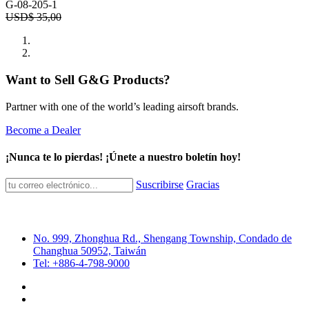
G-08-205-1
USD$
35,00
Want to Sell G&G Products?
Partner with one of the world’s leading airsoft brands.
Become a Dealer
¡Nunca te lo pierdas! ¡Únete a nuestro boletín hoy!
Suscribirse
Gracias
No. 999, Zhonghua Rd., Shengang Township, Condado de
Changhua 50952, Taiwán
Tel: +886-4-798-9000