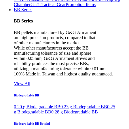
Chamber
G-21-Tactical Gear
Promotion Items
BB Series
BB Series
BB pellets manufactured by G&G Armament
are high precision products, compared to that
of other manufacturers in the market.
While other manufacturers accept the BB
manufacturing tolerance of size and sphere
within 0.05mm, G&G Armament strives and
reliability produces the most precise BBs,
utilizing a manufacturing tolerance within 0.01mm.
100% Made in Taiwan and highest quality guaranteed.
View All
Biodegradable BB
0.20 g Biodegradable BB
0.23 g Biodegradable BB
0.25
g Biodegradable BB
0.28 g Biodegradable BB
Biodegradable BB Bottled