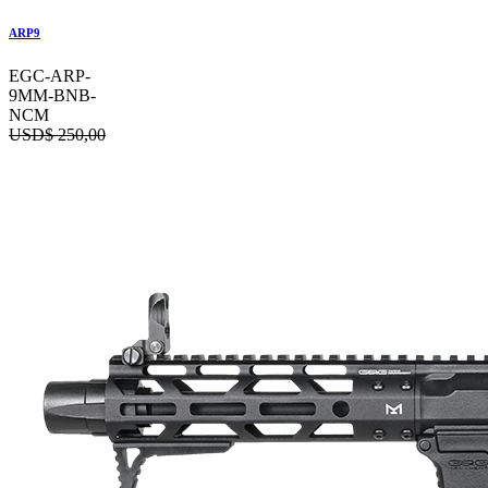
ARP9
EGC-ARP-
9MM-BNB-
NCM
USD$
250,00